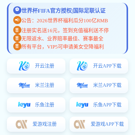
多元业务 · 稳健扩张
爱游戏体育网页版登录 深耕体育数据与互动内容服务，产品体系
涵盖赛事直播、移动端内容分发、社区互动与本地化运营。平台
覆盖多个语种与终端系统，用户规模持续增长。
核心系统采用模块化架构及高并发优化机制，在各类赛事高峰期
亦能保持稳定流畅响应，确保每一位用户都能获得快速、顺畅的
操作体验。