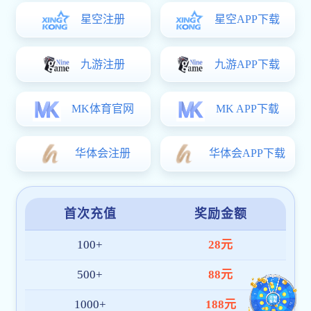
数据洞察中心
基于爱游戏体育网页版登录的强大数据体系，从全球视角出
发，为用户提供清晰可靠的赛事平台运营概览。
150+
20K+
覆盖国家与地区
日均赛事场次
1.2M
99.95%
月活跃用户
平台稳定率